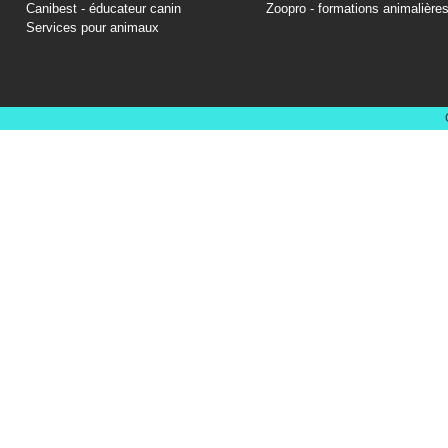
Canibest - éducateur canin
Zoopro - formations animalière
Services pour animaux