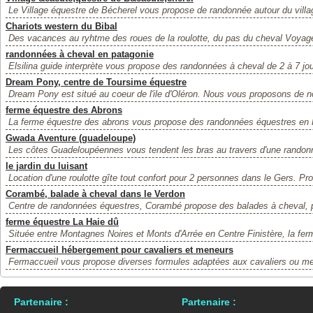
Le Village équestre de Bécherel vous propose de randonnée autour du villag
Chariots western du Bibal
Des vacances au ryhtme des roues de la roulotte, du pas du cheval Voyag
randonnées à cheval en patagonie
Elsilina guide interprète vous propose des randonnées à cheval de 2 à 7 jou
Dream Pony, centre de Toursime équestre
Dream Pony est situé au coeur de l'ile d'Oléron. Nous vous proposons de 
ferme équestre des Abrons
La ferme équestre des abrons vous propose des randonnées équestres en F
Gwada Aventure (guadeloupe)
Les côtes Guadeloupéennes vous tendent les bras au travers d'une randonné
le jardin du luisant
Location d'une roulotte gîte tout confort pour 2 personnes dans le Gers. Profi
Corambé, balade à cheval dans le Verdon
Centre de randonnées équestres, Corambé propose des balades à cheval, 
ferme équestre La Haie dû
Située entre Montagnes Noires et Monts d'Arrée en Centre Finistère, la fer
Fermaccueil hébergement pour cavaliers et meneurs
Fermaccueil vous propose diverses formules adaptées aux cavaliers ou me
Partenaire :
Partenaire :