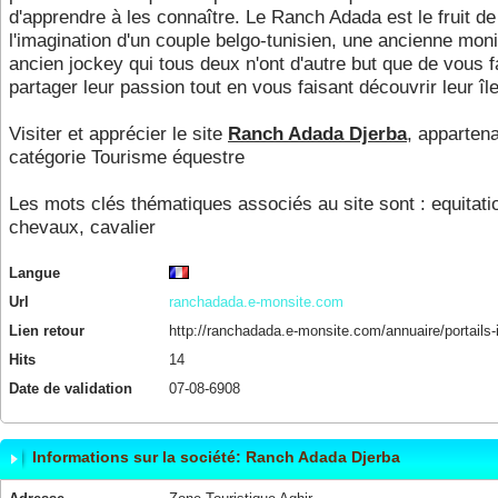
d'apprendre à les connaître. Le Ranch Adada est le fruit de
l'imagination d'un couple belgo-tunisien, une ancienne moni
ancien jockey qui tous deux n'ont d'autre but que de vous f
partager leur passion tout en vous faisant découvrir leur île
Visiter et apprécier le site
Ranch Adada Djerba
, appartena
catégorie
Tourisme équestre
Les mots clés thématiques associés au site sont :
equitati
chevaux
,
cavalier
Langue
Url
ranchadada.e-monsite.com
Lien retour
http://ranchadada.e-monsite.com/annuaire/portails-i
Hits
14
Date de validation
07-08-6908
Informations sur la société: Ranch Adada Djerba