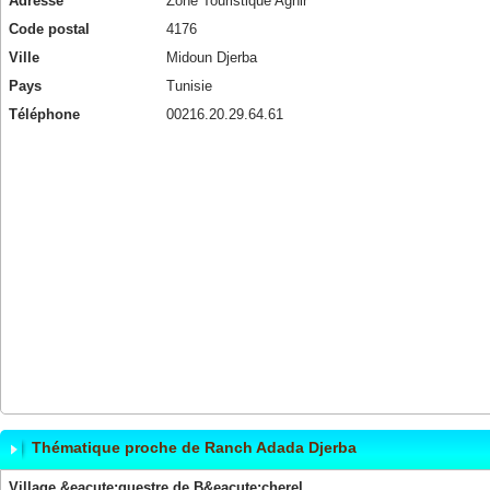
Adresse
Zone Touristique Aghir
Code postal
4176
Ville
Midoun Djerba
Pays
Tunisie
Téléphone
00216.20.29.64.61
Thématique proche de Ranch Adada Djerba
Village &eacute;questre de B&eacute;cherel