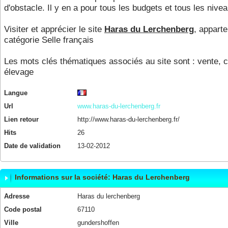
d'obstacle. Il y en a pour tous les budgets et tous les nive
Visiter et apprécier le site
Haras du Lerchenberg
, apparte
catégorie
Selle français
Les mots clés thématiques associés au site sont :
vente
,
c
élevage
Langue
Url
www.haras-du-lerchenberg.fr
Lien retour
http://www.haras-du-lerchenberg.fr/
Hits
26
Date de validation
13-02-2012
Informations sur la société: Haras du Lerchenberg
Adresse
Haras du lerchenberg
Code postal
67110
Ville
gundershoffen