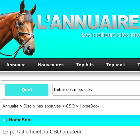
Annuaire
Nouveautés
Top hits
Top rank
T
Quoi
Annuaire
>
Disciplines sportives
>
CSO
>
HorseBook
HorseBook
Le portail officiel du CSO amateur