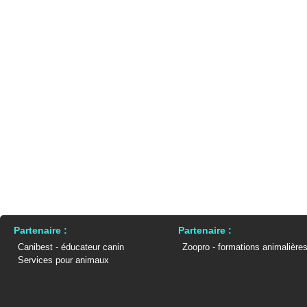
Partenaire :
Partenaire :
Canibest - éducateur canin
Zoopro - formations animalière
Services pour animaux