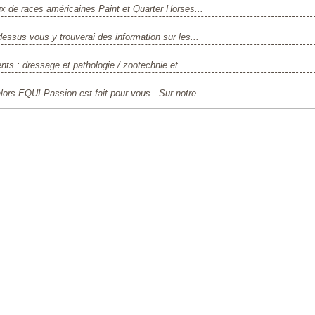
x de races américaines Paint et Quarter Horses...
dessus vous y trouverai des information sur les...
ents : dressage et pathologie / zootechnie et...
ors EQUI-Passion est fait pour vous . Sur notre...