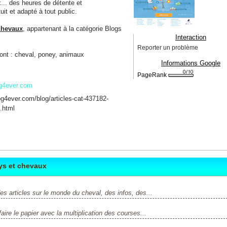
... des heures de détente et
it et adapté à tout public.
chevaux
, appartenant à la catégorie
Blogs
Interaction
Reporter un problème
ont :
cheval
,
poney
,
animaux
Informations Google
PageRank
og4ever.com
log4ever.com/blog/articles-cat-437182-
.html
ys et chevaux
es articles sur le monde du cheval, des infos, des...
aire le papier avec la multiplication des courses...