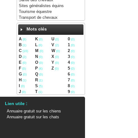
Sites généralistes équins
Tourisme équestre
Transport de chevaux
Mots clés
A
K
U
0
(8)
(0)
(0)
(0)
B
L
V
1
(1)
(0)
(2)
(0)
C
M
W
2
(10)
(0)
(0)
(0)
D
N
X
3
(2)
(0)
(0)
(0)
E
O
Y
4
(0)
(0)
(0)
(0)
F
P
Z
5
(0)
(4)
(0)
(0)
G
Q
6
(0)
(0)
(0)
H
R
7
(1)
(1)
(0)
I
S
8
(0)
(5)
(0)
J
T
9
(0)
(1)
(0)
Lien utile :
Annuaire gratuit sur les chiens
Annuaire gratuit sur les chats