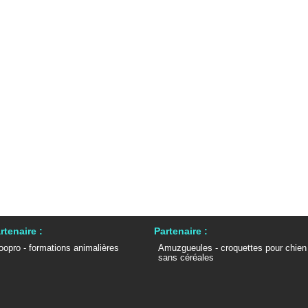
rtenaire :
Partenaire :
oopro - formations animalières
Amuzgueules - croquettes pour chien
sans céréales