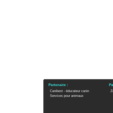
Partenaire :
Pa
Canibest - éducateur canin
Z
Services pour animaux