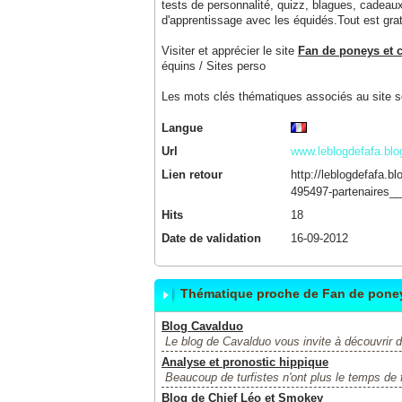
tests de personnalité, quizz, blagues, cadeaux
d'apprentissage avec les équidés.Tout est gratu
Visiter et apprécier le site
Fan de poneys et 
équins / Sites perso
Les mots clés thématiques associés au site s
Langue
Url
www.leblogdefafa.bl
Lien retour
http://leblogdefafa.b
495497-partenaires__
Hits
18
Date de validation
16-09-2012
Thématique proche de Fan de pone
Blog Cavalduo
Le blog de Cavalduo vous invite à découvrir d
Analyse et pronostic hippique
Beaucoup de turfistes n'ont plus le temps de f
Blog de Chief Léo et Smokey