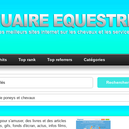
hits
Top rank
Top referrers
Catégories
de poneys et chevaux
our s'amuser, des livres et des articles
s, gifs, fonds d'écran, actus, infos films,