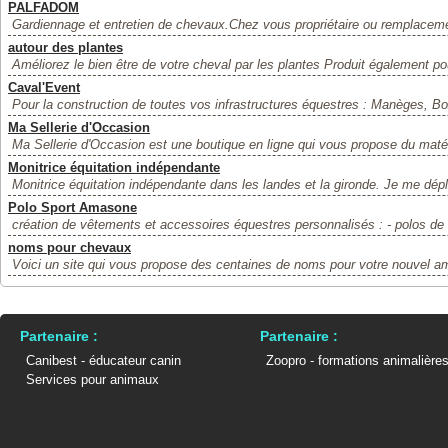
PALFADOM
Gardiennage et entretien de chevaux.Chez vous propriétaire ou remplaceme
autour des plantes
Améliorez le bien être de votre cheval par les plantes Produit également pou
Caval'Event
Pour la construction de toutes vos infrastructures équestres : Manèges, Bo
Ma Sellerie d'Occasion
Ma Sellerie d'Occasion est une boutique en ligne qui vous propose du matérie
Monitrice équitation indépendante
Monitrice équitation indépendante dans les landes et la gironde. Je me dép
Polo Sport Amasone
création de vêtements et accessoires équestres personnalisés : - polos de 
noms pour chevaux
Voici un site qui vous propose des centaines de noms pour votre nouvel am
Partenaire :
Partenaire :
Canibest - éducateur canin
Zoopro - formations animalière
Services pour animaux