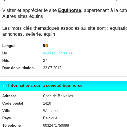
Visiter et apprécier le site
Equihorse
, appartenant à la cat
Autres sites équins
Les mots clés thématiques associés au site sont :
equitati
annonces
,
sellerie
,
équin
Langue
Url
www.equihorse.be
Hits
27
Date de validation
22-07-2012
Informations sur la société: Equihorse
Adresse
Chée de Bruxelles
Code postal
1410
Ville
Weterloo
Pays
Belgique
Téléphone
0032471750098