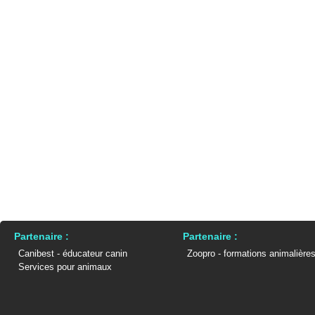
Partenaire :
Partenaire :
Canibest - éducateur canin
Zoopro - formations animalière
Services pour animaux