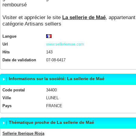
remboursé
Visiter et apprécier le site
La sellerie de Maé
, appartenant
catégorie
Artisans selliers
Langue
Url
www.selleriemae.com
Hits
143
Date de validation
07-08-6417
Informations sur la société: La sellerie de Maé
Code postal
34400
Ville
LUNEL
Pays
FRANCE
Thématique proche de La sellerie de Maé
Sellerie Iberique Rioja