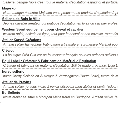
Sellerie Iberique Rioja c'est tout le matériel d'équitation espagnol et portugai
Majesko
Notre marque équestre Majesko vous propose ses produits d'équitation à pri
Sellerie de Bois le Ville
Jeunes cavalier amateur qui pratique l'équitation en loisir ou cavalier profes
Western Spirit équipement pour cheval et cavalier
western spirit, sellerie en ligne, tout pour le cheval et son cavalier, toute dis
Atelier Katssé Créations
Artisan sellier harnacheur Fabrication artisanale et sur-mesure Matériel éques
Créa-cuir
La boutique Créa-Cuir est un fournisseur français pour les artisans selliers et
Equi Label : Créateur & Fabricant de Matériel d'Equitation
Créateur et fabricant de matériel d'équitation 100 % made in France, Equi 
horse sellerie
horse liberty Sellerie en Auvergne à Vergongheon (Haute Loire), vente de ma
Atelier de Pravins
Artisan sellier, je vous invite à venez découvrir mon atelier et sentir l'odeur 
Ed Sellerie
Notre atelier se situe à Montpon Ménestérol en Dordogne. Artisan sellier, je 